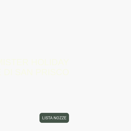
Viaggi di Nozze
Photogallery
MISTER HOLIDAY
E DI SAN PRISCO
tarti a scoprirle nel modo giusto per te.
LISTA NOZZE