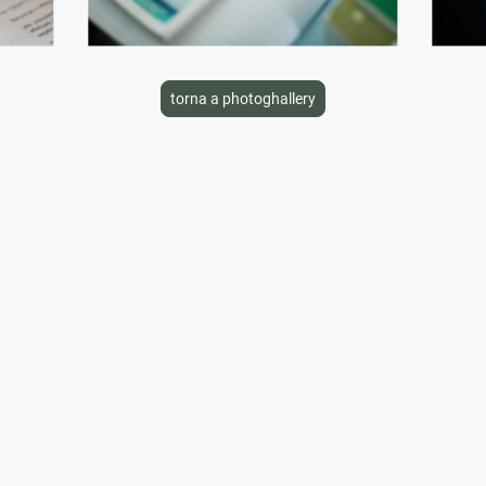
torna a photoghallery
Orari di apertura
Lun
–
Ven
09:30
–
12:45
16:45
–
19:45
Sabato
09:30
–
12:45
Domenica
Chiuso